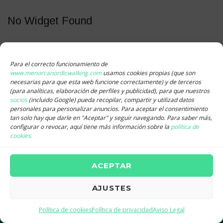
No Widget Found
We don't find any widget to show. Please add some widgets by
going to
Admin > Appearance > Widgets
and add widgets in
Para el correcto funcionamiento de
"Right Sidebar for Pages"
area.
www.menorcanordicwalking.com
usamos cookies propias (que son
necesarias para que esta web funcione correctamente) y de terceros
(para analíticas, elaboración de perfiles y publicidad), para que nuestros
socios
(incluido Google) pueda recopilar, compartir y utilizad datos
personales para personalizar anuncios. Para aceptar el consentimiento
tan solo hay que darle en "Aceptar" y seguir navegando. Para saber más,
Copyright © 2026
Menorca Nordic Walking
. All rights reserved.
configurar o revocar, aquí tiene más información sobre la
política de
Aviso Legal
I
Política de cookies
I
Política de privacidad.
cookies.
Catalán
Español
Català
(
)
ACEPTAR
Qué es?
Grupos semanales
Iniciación
A tu medida
Bastones
Quién somos?
Blog
Contacto
AJUSTES
Política de cookies
Política de privacidad
Aviso Legal