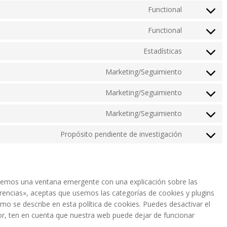
to
Functional
Consent
service
to
google-
Functional
Consent
service
recaptcha
to
wpml
Estadísticas
Consent
service
to
wordpress
Marketing/Seguimiento
Consent
service
to
google-
Marketing/Seguimiento
Consent
service
analytics
to
google-
Marketing/Seguimiento
Consent
service
fonts
to
google-
Propósito pendiente de investigación
Consent
service
maps
to
instagram
service
varios
aremos una ventana emergente con una explicación sobre las
rencias», aceptas que usemos las categorías de cookies y plugins
mo se describe en esta política de cookies. Puedes desactivar el
or, ten en cuenta que nuestra web puede dejar de funcionar