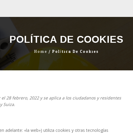
POLÍTICA DE COOKIES
Home
/
Política De Cookies
z el 28 febrero, 2022 y se aplica a los ciudadanos y residentes
y Suiza.
en adelante: «la web») utiliza cookies y otras tecnologías