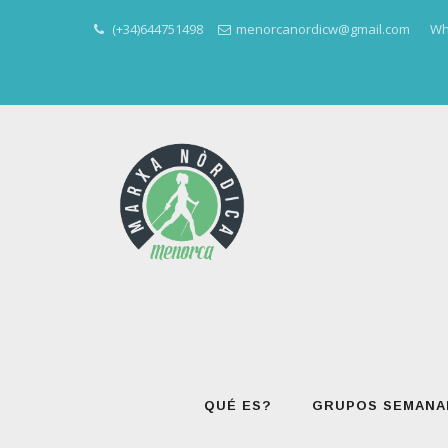
(+34)644751498
menorcanordicw@gmail.com
Wh
Skip
to
content
QUÉ ES?
GRUPOS SEMANA