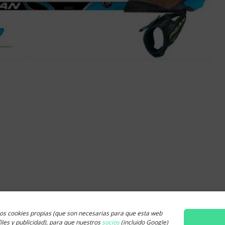
omentario.
s cookies propias (que son necesarias para que esta web
iles y publicidad), para que nuestros
socios
(incluido Google)