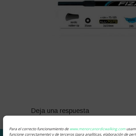
Deja una respuesta
Lo siento, debes estar
conectado
para publicar un c
Para el correcto funcionamiento de
www.menorcanordicwalking.com
usamo
funcione correctamente) y de terceros (para analíticas, elaboración de perf