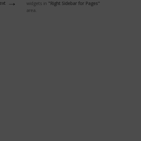
→
ext
widgets in
"Right Sidebar for Pages"
area.