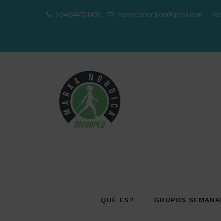
(+34)644751498
menorcanordicw@gmail.com
Wh
Skip
to
content
QUÉ ES?
GRUPOS SEMANA