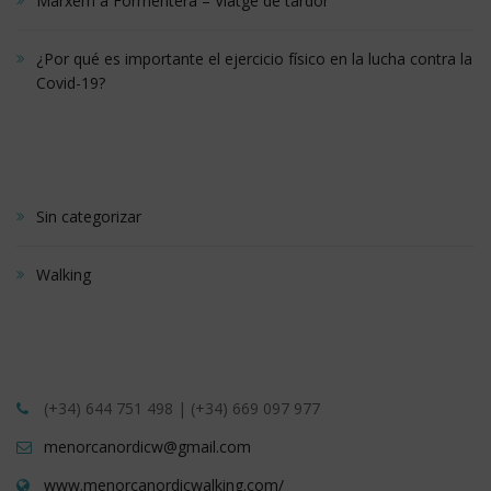
Marxem a Formentera – Viatge de tardor
¿Por qué es importante el ejercicio físico en la lucha contra la
Covid-19?
CATEGRÍAS
Sin categorizar
Walking
CONTÁCTANOS
(+34) 644 751 498 | (+34) 669 097 977
menorcanordicw@gmail.com
www.menorcanordicwalking.com/